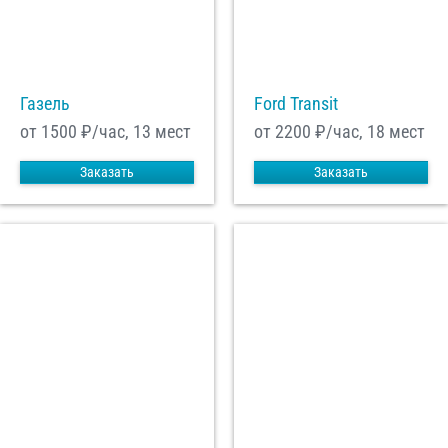
С
Политикой конфиденциальности
ознакомлен(а), даю согласие на
обработку моих Персональных данных
Газель
Ford Transit
Отправить заказ
от 1500
₽/час, 13 мест
от 2200
₽/час, 18 мест
Заказать
Заказать