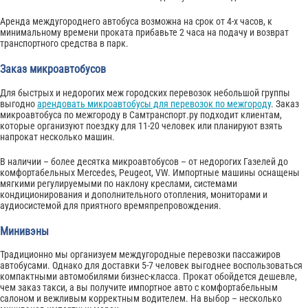
Аренда междугороднего автобуса возможна на срок от 4-х часов, к
минимальному времени проката прибавьте 2 часа на подачу и возврат
транспортного средства в парк.
Заказ микроавтобусов
Для быстрых и недорогих меж городских перевозок небольшой группы
выгодно
арендовать микроавтобусы для перевозок по межгороду
. Заказ
микроавтобуса по межгороду в Самтранспорт.ру подходит клиентам,
которые организуют поездку для 11-20 человек или планируют взять
напрокат несколько машин.
В наличии – более десятка микроавтобусов – от недорогих Газелей до
комфортабельных Mercedes, Peugeot, VW. Импортные машины оснащены
мягкими регулируемыми по наклону креслами, системами
кондиционирования и дополнительного отопления, мониторами и
аудиосистемой для приятного времяпрепровождения.
Минивэны
Традиционно мы организуем междугородные перевозки пассажиров
автобусами. Однако для доставки 5-7 человек выгоднее воспользоваться
компактными автомобилями бизнес-класса. Прокат обойдется дешевле,
чем заказ такси, а вы получите импортное авто с комфортабельным
салоном и вежливым корректным водителем. На выбор – несколько