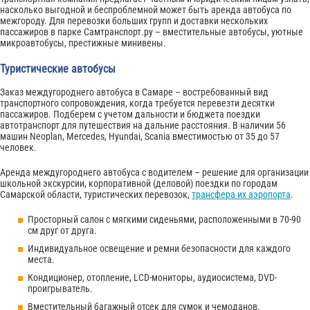
насколько выгодной и беспроблемной может быть аренда автобуса по
межгороду. Для перевозки больших групп и доставки нескольких
пассажиров в парке Самтранспорт.ру – вместительные автобусы, уютные
микроавтобусы, престижные минивены.
Туристические автобусы
Заказ междугороднего автобуса в Самаре – востребованный вид
транспортного сопровождения, когда требуется перевезти десятки
пассажиров. Подберем с учетом дальности и бюджета поездки
автотранспорт для путешествия на дальние расстояния. В наличии 56
машин Neoplan, Mercedes, Hyundai, Scania вместимостью от 35 до 57
человек.
Аренда междугороднего автобуса с водителем – решение для организации
школьной экскурсии, корпоративной (деловой) поездки по городам
Самарской области, туристических перевозок,
трансфера их аэропорта
.
Просторный салон с мягкими сиденьями, расположенными в 70-90
см друг от друга.
Индивидуальное освещение и ремни безопасности для каждого
места.
Кондиционер, отопление, LCD-мониторы, аудиосистема, DVD-
проигрыватель.
Вместительный багажный отсек для сумок и чемоданов.