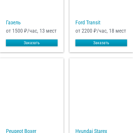
С
Политикой конфиденциальности
ознакомлен(а), даю согласие на
Газель
Ford Transit
обработку моих Персональных данных
от 1500
₽/час, 13 мест
от 2200
₽/час, 18 мест
Отправить заказ
Заказать
Заказать
Peugeot Boxer
Hyundai Starex