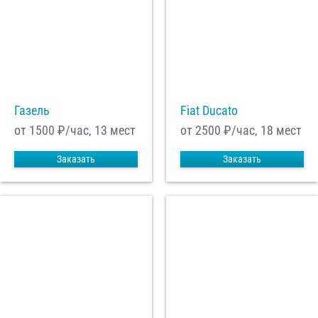
С
Политикой конфиденциальности
ознакомлен(а), даю согласие на
обработку моих Персональных данных
Отправить заказ
Газель
Fiat Ducato
от 1500
₽/час, 13 мест
от 2500
₽/час, 18 мест
Заказать
Заказать