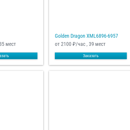
Golden Dragon XML6896-6957
 35 мест
от 2100
₽/час , 39 мест
азать
Заказать