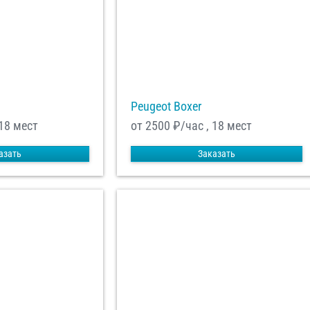
енциальности
ознакомлен(а), даю
отку моих Персональных данных
равить заказ
Peugeot Boxer
 18 мест
от 2500
₽/час , 18 мест
азать
Заказать