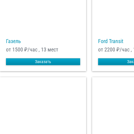
Отп
Газель
Ford Transit
от 1500
₽/час , 13 мест
от 2200
₽/час ,
Заказать
Зак