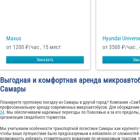
Maxus
Hyundai Univers
от 1200
₽/час , 15 мест
от 3500
₽/час ,
Заказать
Зак
Выгодная и комфортная аренда микроавтоб
Самары
Планируете групповую поездку из Самары в другой город? Компания «Сам
профессиональную аренду современных микроавтобусов. Для обсуждения 
34
. Мы обеспечиваем надежные переезды по Поволжью и за его пределы, 
организация свадебного торжества.
Мы учитываем особенности транспортной логистики Самары как крупного у
чтобы ваше путешествие было предсказуемым и избавляло от сложностей 
возможность избежать утомительного вождения по незнакомым трассам, пр