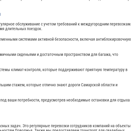
ы
егулярное обслуживание с учетом требований к междугородним перевозкам
емя длительных поездок.
ременными системами активной безопасности, включая антиблокировочную
мичными сиденьями и достаточным пространством для багажа, что
стемы климат-контроля, которые поддерживают приятную температуру в
льшим стажем, которые отлично знают дороги Самарской области и
под ваши потребности, предусмотрев необходимые остановки для отдыха
зных задач. Это регулярные перевозки сотрудников компаний на объекты
ельностям Поволжья. Также мы предоставляем транспорт для свадебных