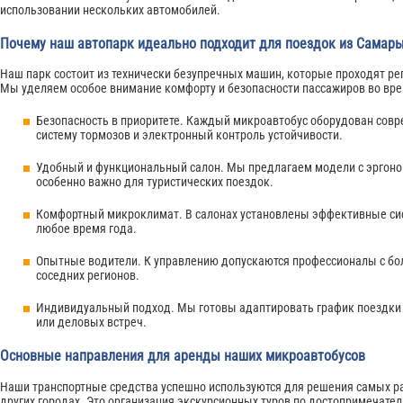
использовании нескольких автомобилей.
Почему наш автопарк идеально подходит для поездок из Самар
Наш парк состоит из технически безупречных машин, которые проходят р
Мы уделяем особое внимание комфорту и безопасности пассажиров во вр
Безопасность в приоритете. Каждый микроавтобус оборудован сов
систему тормозов и электронный контроль устойчивости.
Удобный и функциональный салон. Мы предлагаем модели с эргоно
особенно важно для туристических поездок.
Комфортный микроклимат. В салонах установлены эффективные си
любое время года.
Опытные водители. К управлению допускаются профессионалы с бо
соседних регионов.
Индивидуальный подход. Мы готовы адаптировать график поездки 
или деловых встреч.
Основные направления для аренды наших микроавтобусов
Наши транспортные средства успешно используются для решения самых ра
других городах. Это организация экскурсионных туров по достопримечат