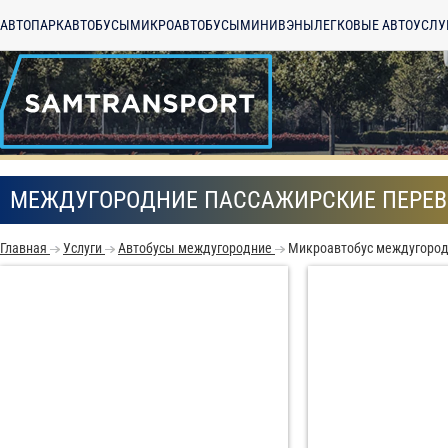
АВТОПАРК
АВТОБУСЫ
МИКРОАВТОБУСЫ
МИНИВЭНЫ
ЛЕГКОВЫЕ АВТО
УСЛУ
МЕЖДУГОРОДНИЕ ПАССАЖИРСКИЕ ПЕРЕВ
Главная
Услуги
Автобусы междугородние
Микроавтобус междугоро
С
Политикой конфид
согласие на обраб