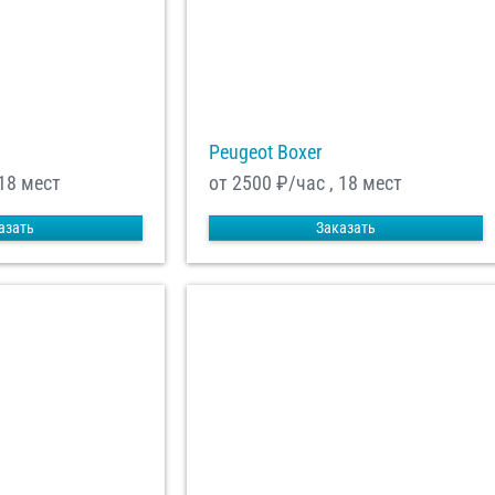
равить заказ
Peugeot Boxer
 18 мест
от 2500
₽/час , 18 мест
азать
Заказать