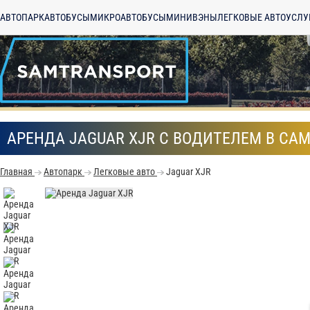
АВТОПАРК
АВТОБУСЫ
МИКРОАВТОБУСЫ
МИНИВЭНЫ
ЛЕГКОВЫЕ АВТО
УСЛУ
АРЕНДА JAGUAR XJR С ВОДИТЕЛЕМ В СА
Главная
Автопарк
Легковые авто
Jaguar XJR
С
Политикой конфид
согласие на обраб